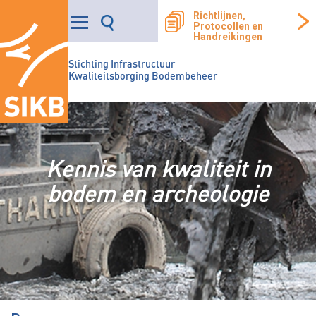
Richtlijnen,
Protocollen en
Handreikingen
Stichting Infrastructuur
Kwaliteitsborging Bodembeheer
Kennis van kwaliteit in
bodem en archeologie