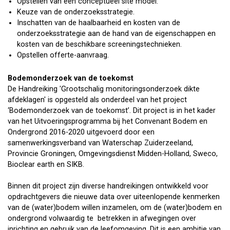
Opstellen van een conceptueel site model.
Keuze van de onderzoeksstrategie.
Inschatten van de haalbaarheid en kosten van de
onderzoeksstrategie aan de hand van de eigenschappen en
kosten van de beschikbare screeningstechnieken.
Opstellen offerte-aanvraag.
Bodemonderzoek van de toekomst
De Handreiking 'Grootschalig monitoringsonderzoek dikte
afdeklagen' is opgesteld als onderdeel van het project
‘Bodemonderzoek van de toekomst’. Dit project is in het kader
van het Uitvoeringsprogramma bij het Convenant Bodem en
Ondergrond 2016-2020 uitgevoerd door een
samenwerkingsverband van Waterschap Zuiderzeeland,
Provincie Groningen, Omgevingsdienst Midden-Holland, Sweco,
Bioclear earth en SIKB.
Binnen dit project zijn diverse handreikingen ontwikkeld voor
opdrachtgevers die nieuwe data over uiteenlopende kenmerken
van de (water)bodem willen inzamelen, om de (water)bodem en
ondergrond volwaardig te betrekken in afwegingen over
inrichting en gebruik van de leefomgeving. Dit is een ambitie van